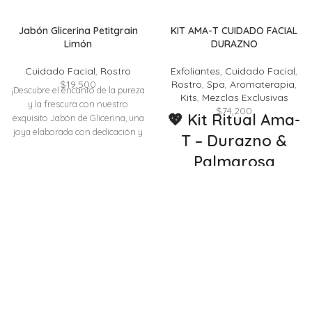
Jabón Glicerina Petitgrain
KIT AMA-T CUIDADO FACIAL
Limón
DURAZNO
Cuidado Facial
,
Rostro
Exfoliantes
,
Cuidado Facial
,
$
19,500
Rostro
,
Spa
,
Aromaterapia
,
¡Descubre el encanto de la pureza
Kits
,
Mezclas Exclusivas
y la frescura con nuestro
$
74,200
💖 Kit Ritual Ama-
exquisito Jabón de Glicerina, una
joya elaborada con dedicación y
T – Durazno &
cuidado para elevar tu
Palmarosa
experiencia de cuidado personal!
Este jabón, enriquecido con
Nutrición profunda y suavidad
glicerina de aceite de maracuyá,
para pieles maduras, secas y
te ofrece un viaje sensorial único.
delicadas.
La suavidad y nutrición de la
Una invitación diaria a cuidarte
glicerina se combinan con las
con amor, presencia y belleza
propiedades regenerativas y
natural.
antioxidantes del aceite de
maracuyá, brindándote una
El
Kit Ama-T de Áuren
experiencia de limpieza que va
Cosmética
ha sido creado para
más allá de lo común. ¿Y qué
acompañarte en un ritual de