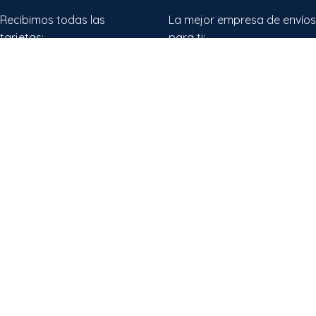
Recibimos todas las
La mejor empresa de envíos
tarjetas:
para ti:
Comparte Nuestro Ecommerce:
Áuren Cosmética
2022 CREATED BY
Green Andina Colombia
. PRODUCTOS
NATURALES COLOMBIANOS.
Pomada
$
30,400
Almendra De
Mango
Añadir al carrito