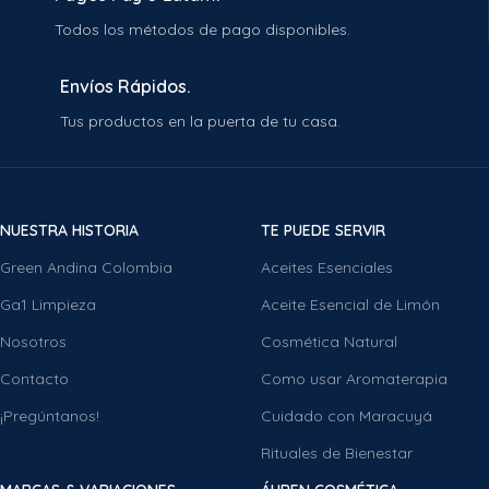
o con piel delicada
Todos los métodos de pago disponibles.
Cuidado facial diario con enfoque
consciente
Envíos Rápidos.
Practicantes de yoga facial o
Tus productos en la puerta de tu casa.
autocuidado energético
NUESTRA HISTORIA
TE PUEDE SERVIR
Green Andina Colombia
Aceites Esenciales
Ga1 Limpieza
Aceite Esencial de Limón
Nosotros
Cosmética Natural
Contacto
Como usar Aromaterapia
¡Pregúntanos!
Cuidado con Maracuyá
Rituales de Bienestar