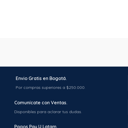
Exfoliación delicada
1-2 veces a
la semana con el exfoliante de
durazno.
Tonificación
con el tónico de
rosas, para calmar y revitalizar.
Nutrición profunda
con el óleo
facial, aplicando respiración
profunda y masajes conscientes.
💗
Este ritual no es solo para tu
piel. Es un acto de amor propio,
de reconexión y presencia. De
mirarte al espejo con dulzura y
Envio Gratis en Bogotá.
recordar tu belleza natural,
Por compras superiores a $250.000.
todos los días.
Comunícate con Ventas.
✅ Ideal para:
Disponibles para aclarar tus dudas.
Pieles maduras, secas o sensibles
Pagos Pay U Latam.
Mujeres en transición hormonal