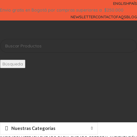
ENGLISH
PAÍS
Envio gratis en Bogotá por compras superiores a $250.000
NEWSLETTER
CONTACTO
FAQS
BLOG
Categorías
Búsqueda
Login / Registro
Lista de deseos
0
Comparar
0
items
$
0
Menú
0
items
$
0
Nuestras Categorías