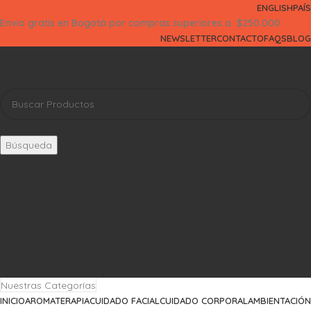
ENGLISH
PAÍS
Envio gratis en Bogotá por compras superiores a $250.000
NEWSLETTER
CONTACTO
FAQS
BLOG
Categorías
Búsqueda
Login / Registro
Lista de deseos
0
Comparar
0
items
$
0
Menú
0
items
$
0
Nuestras Categorías
INICIO
AROMATERAPIA
CUIDADO FACIAL
CUIDADO CORPORAL
AMBIENTACIÓN