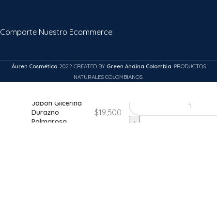
Comparte Nuestro Ecommerce:
Áuren Cosmética
2022 CREATED BY
Green Andina Colombia
. PRODUCTOS
NATURALES COLOMBIANOS.
Jabón Glicerina
$
19,500
Durazno
Palmarosa
Añadir al carrito