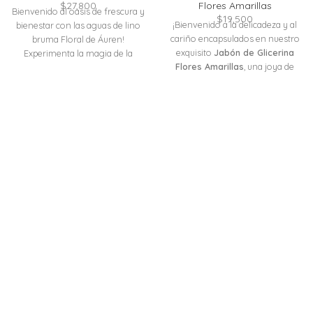
$
27,800
Flores Amarillas
Bienvenido al oasis de frescura y
$
19,500
¡Bienvenido a la delicadeza y al
bienestar con las aguas de lino
cariño encapsulados en nuestro
bruma Floral de Áuren!
exquisito
Jabón de Glicerina
Experimenta la magia de la
Flores Amarillas
, una joya de
limpieza aromática con nuestro
bienestar diseñada con amor
spray excepcionalmente
para las pieles más delicadas,
elaborado para elevar tus
incluso las de los bebés! Este
sentidos y transformar tus
jabón, un regalo de la naturaleza,
espacios en un paraíso de
fusiona la suavidad de la glicerina
serenidad.
Descubre las
de aceite de maracuyá con el
maravillas de las aguas de lino
cuidado puro del
extracto de
bruma Floral:
Aroma
caléndula y manzanilla.
Imagina
Embriagador:
un baño suave y nutritivo,
Lavanda y Ylang Ylang:
diseñado específicamente para
Sumérgete en la deliciosa mezcla
pieles delicadas y tiernas. La
de lavanda y ylang-ylang, una
glicerina de aceite de maracuyá
sinfonía floral que calma, relaja y
acaricia la piel con ternura,
transporta tus sentidos a un
mientras que el extracto de
jardín de paz. La fragancia floral
caléndula y manzanilla, como un
es ideal para aquellos que buscan
abrazo suave de la naturaleza,
un aroma suave y tranquilizante.
proporciona el cuidado más