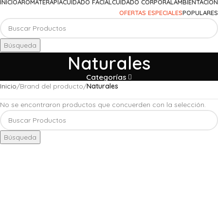
INICIO
AROMATERAPIA
CUIDADO FACIAL
CUIDADO CORPORAL
AMBIENTACIÓN
OFERTAS ESPECIALES
POPULARES
Búsqueda
Naturales
Categorías
Inicio
Brand del producto
Naturales
No se encontraron productos que concuerden con la selección.
Búsqueda