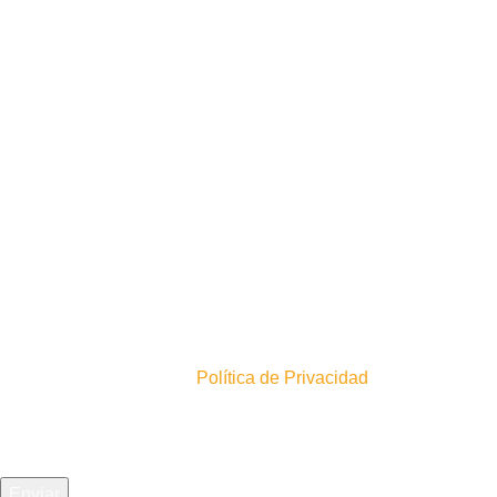
0
4
0
Inscríbete en nuestro newsletter!
En acuerdo con nuestra
Política de Privacidad