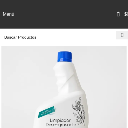
0
Menú
$