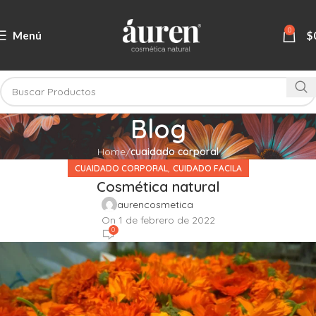
0
Menú
$
Blog
Home
cuaidado corporal
,
CUAIDADO CORPORAL
CUIDADO FACILA
Cosmética natural
aurencosmetica
On 1 de febrero de 2022
0