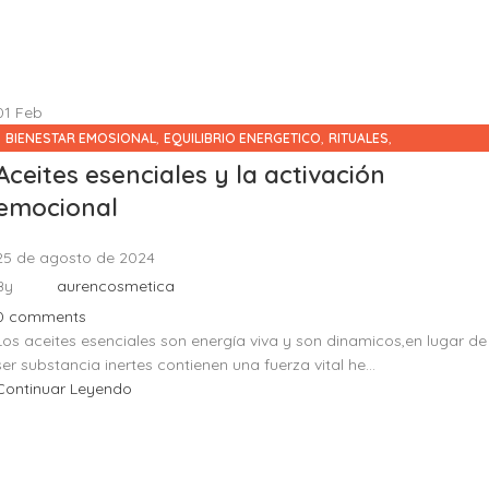
01
Feb
,
,
,
BIENESTAR EMOSIONAL
EQUILIBRIO ENERGETICO
RITUALES
SIN CATEGORÍA
Aceites esenciales y la activación
emocional
25 de agosto de 2024
By
aurencosmetica
0
comments
Los aceites esenciales son energía viva y son dinamicos,en lugar de
ser substancia inertes contienen una fuerza vital he...
Continuar Leyendo