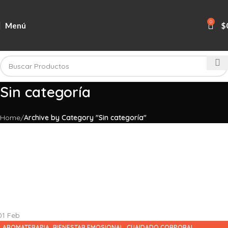
0
Menú
$
Sin categoría
Home
Archive by Category "Sin categoría"
01
Feb
,
,
,
AROMATERAPIA
BIENESTAR EMOSIONAL
CUAIDADO CORPORAL