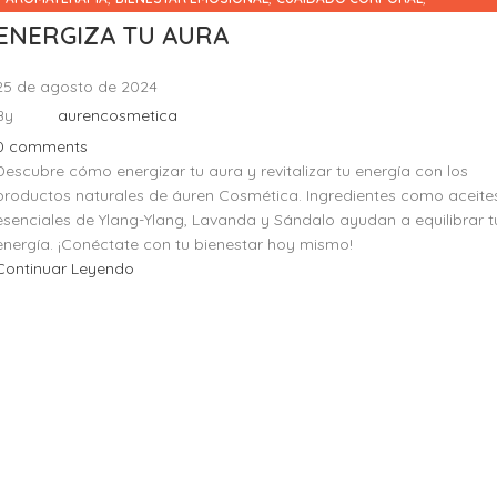
,
,
EQUILIBRIO ENERGETICO
RITUALES
SIN CATEGORÍA
ENERGIZA TU AURA
25 de agosto de 2024
By
aurencosmetica
0
comments
Descubre cómo energizar tu aura y revitalizar tu energía con los
productos naturales de áuren Cosmética. Ingredientes como aceite
esenciales de Ylang-Ylang, Lavanda y Sándalo ayudan a equilibrar t
energía. ¡Conéctate con tu bienestar hoy mismo!
Continuar Leyendo