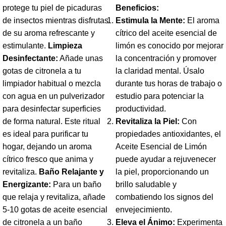
protege tu piel de picaduras
Beneficios:
de insectos mientras disfrutas
Estimula la Mente:
El aroma
de su aroma refrescante y
cítrico del aceite esencial de
estimulante.
Limpieza
limón es conocido por mejorar
Desinfectante:
Añade unas
la concentración y promover
gotas de citronela a tu
la claridad mental. Úsalo
limpiador habitual o mezcla
durante tus horas de trabajo o
con agua en un pulverizador
estudio para potenciar la
para desinfectar superficies
productividad.
de forma natural. Este ritual
Revitaliza la Piel:
Con
es ideal para purificar tu
propiedades antioxidantes, el
hogar, dejando un aroma
Aceite Esencial de Limón
cítrico fresco que anima y
puede ayudar a rejuvenecer
revitaliza.
Baño Relajante y
la piel, proporcionando un
Energizante:
Para un baño
brillo saludable y
que relaja y revitaliza, añade
combatiendo los signos del
5-10 gotas de aceite esencial
envejecimiento.
de citronela a un baño
Eleva el Ánimo:
Experimenta