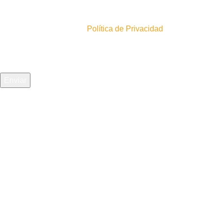
Inscríbete en nuestro newsletter!
En acuerdo con nuestra
Política de Privacidad
Recibimos todas las tarjetas:
La mejor empresa de envíos
para ti:
Comparte Nuestro Ecommerce: