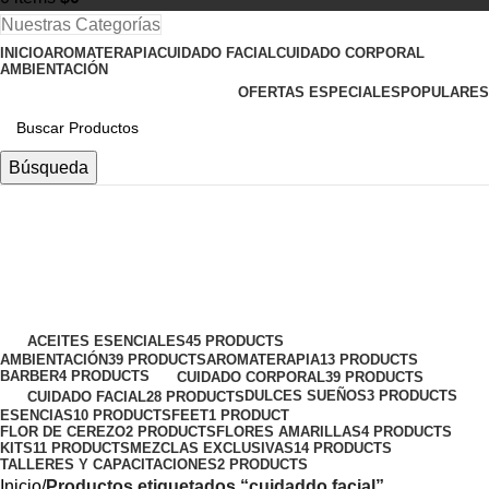
Nuestras Categorías
INICIO
AROMATERAPIA
CUIDADO FACIAL
CUIDADO CORPORAL
AMBIENTACIÓN
OFERTAS ESPECIALES
POPULARES
Búsqueda
cuidaddo facial
Categorías
ACEITES ESENCIALES
45 PRODUCTS
AMBIENTACIÓN
39 PRODUCTS
AROMATERAPIA
13 PRODUCTS
BARBER
4 PRODUCTS
CUIDADO CORPORAL
39 PRODUCTS
DULCES SUEÑOS
3 PRODUCTS
CUIDADO FACIAL
28 PRODUCTS
ESENCIAS
10 PRODUCTS
FEET
1 PRODUCT
FLOR DE CEREZO
2 PRODUCTS
FLORES AMARILLAS
4 PRODUCTS
KITS
11 PRODUCTS
MEZCLAS EXCLUSIVAS
14 PRODUCTS
TALLERES Y CAPACITACIONES
2 PRODUCTS
Inicio
Productos etiquetados “cuidaddo facial”