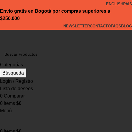
ENGLISH
PAÍS
Envio gratis en Bogotá por compras superiores a
$250.000
NEWSLETTER
CONTACTO
FAQS
BLOG
Categorías
Búsqueda
Login / Registro
Lista de deseos
0
Comparar
0
items
$
0
Menú
0
items
$
0