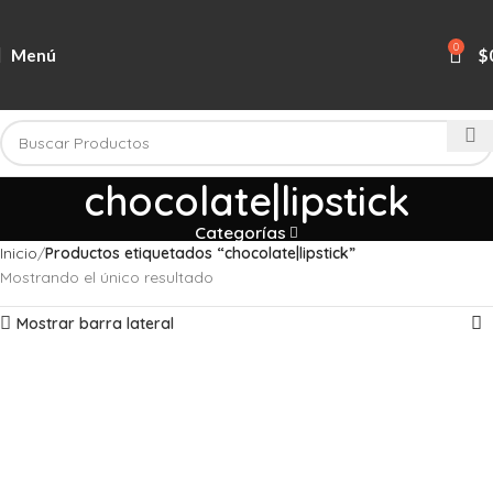
0
Menú
$
chocolate|lipstick
Categorías
Inicio
Productos etiquetados “chocolate|lipstick”
Mostrando el único resultado
Mostrar barra lateral