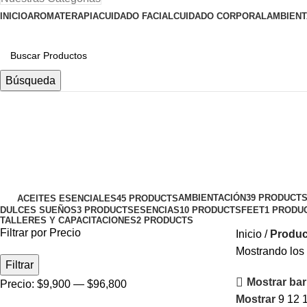
INICIO
AROMATERAPIA
CUIDADO FACIAL
CUIDADO CORPORAL
AMBIENT
Búsqueda
AMBIENTACIÓN
39 PRODUCT
ACEITES ESENCIALES
45 PRODUCTS
DULCES SUEÑOS
3 PRODUCTS
ESENCIAS
10 PRODUCTS
FEET
1 PRODU
TALLERES Y CAPACITACIONES
2 PRODUCTS
Filtrar por Precio
Inicio
Produc
Mostrando los 
Filtrar
Mostrar barr
Precio:
$9,900
—
$96,800
Mostrar
9
12