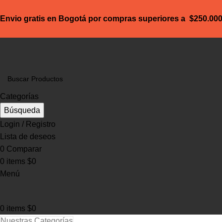
Envio gratis en Bogotá por compras superiores a $250.00
Categorías
Búsqueda
Login / Registro
Lista de deseos
0
Comparar
0
items
$
0
Menú
0
items
$
0
Nuestras Categorías