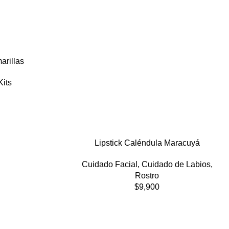
arillas
Kits
Lipstick Caléndula Maracuyá
Cuidado Facial
,
Cuidado de Labios
,
Rostro
$
9,900