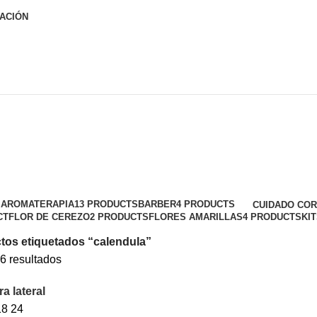
ACIÓN
calendula
Categorías
S
AROMATERAPIA
13 PRODUCTS
BARBER
4 PRODUCTS
CUIDADO CO
CT
FLOR DE CEREZO
2 PRODUCTS
FLORES AMARILLAS
4 PRODUCTS
KI
tos etiquetados “calendula”
6 resultados
a lateral
18
24