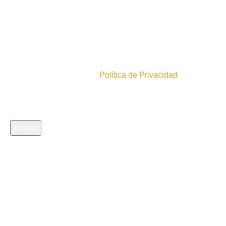
4
2
4
0
0
0
Inscríbete en nuestro newsletter!
En acuerdo con nuestra
Política de Privacidad
Comparte Nuestro Ecommerce: