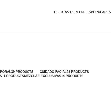
OFERTAS ESPECIALES
POPULARES
RPORAL
39 PRODUCTS
CUIDADO FACIAL
28 PRODUCTS
TS
11 PRODUCTS
MEZCLAS EXCLUSIVAS
14 PRODUCTS