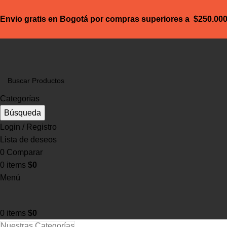
Envio gratis en Bogotá por compras superiores a $250.00
Categorías
Búsqueda
Login / Registro
Lista de deseos
0
Comparar
0
items
$
0
Menú
0
items
$
0
Nuestras Categorías