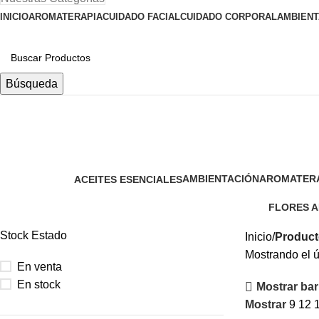
INICIO
AROMATERAPIA
CUIDADO FACIAL
CUIDADO CORPORAL
AMBIENT
Búsqueda
Agua|floral|lino
AMBIENTACIÓN
AROMATER
ACEITES ESENCIALES
39 Products
13 Products
45 Products
FLORES 
4 Products
Stock Estado
Inicio
Producto
Mostrando el ú
En venta
En stock
Mostrar barr
Mostrar
9
12