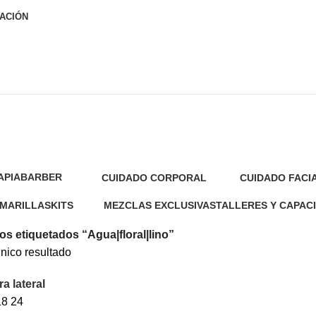
ACIÓN
APIA
BARBER
CUIDADO CORPORAL
CUIDADO FACI
4 Products
39 Products
28 Products
AMARILLAS
KITS
MEZCLAS EXCLUSIVAS
TALLERES Y CAPAC
11 Products
14 Products
2 Products
s etiquetados “Agua|floral|lino”
nico resultado
a lateral
18
24