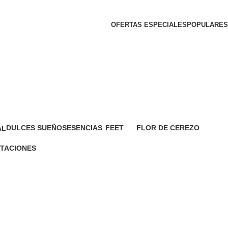
OFERTAS ESPECIALES
POPULARES
DULCES SUEÑOS
ESENCIAS
FEET
FLOR DE CEREZO
AL
3 Products
10 Products
1 Product
2 Products
ITACIONES