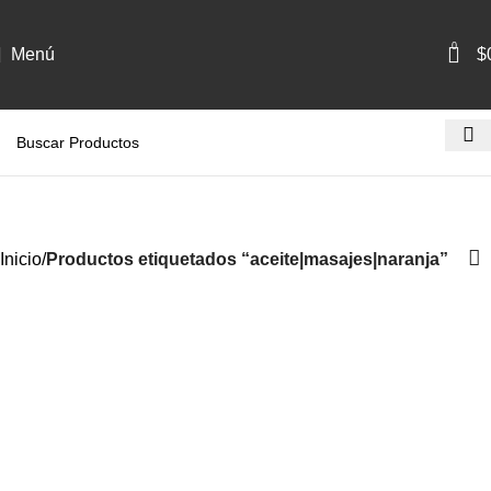
0
Menú
$
aceite|masajes|naranja
Categorías
Inicio
Productos etiquetados “aceite|masajes|naranja”