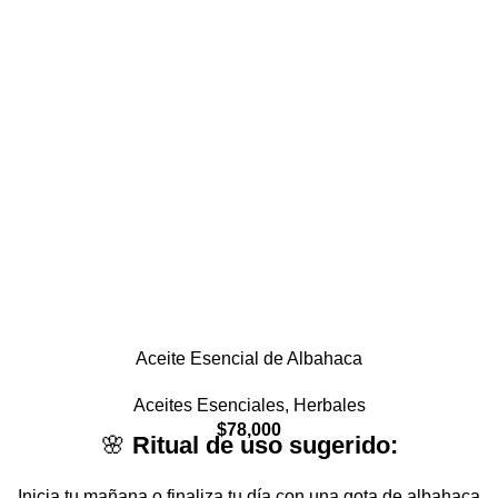
Aceite Esencial de Albahaca
Aceites Esenciales
,
Herbales
$
78,000
🌸
Ritual de uso sugerido:
Inicia tu mañana o finaliza tu día con una gota de albahaca