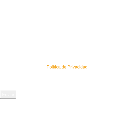
4
0
Inscríbete en nuestro newsletter!
En acuerdo con nuestra
Política de Privacidad