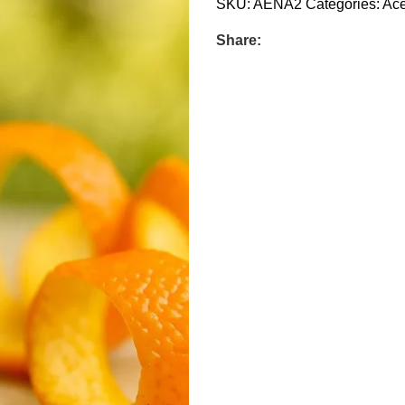
SKU:
AENA2
Categories:
Ace
Share: