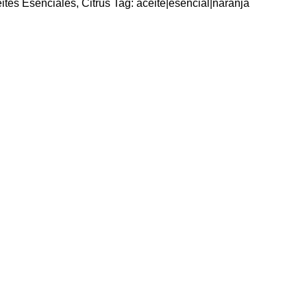
ites Esenciales
,
Citrus
Tag:
aceite|esencial|naranja