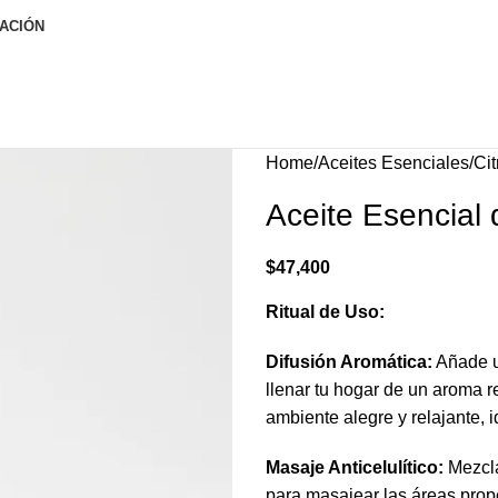
ACIÓN
Home
Aceites Esenciales
Cit
Aceite Esencial
$
47,400
Ritual de Uso:
Difusión Aromática:
Añade un
llenar tu hogar de un aroma re
ambiente alegre y relajante, i
Masaje Anticelulítico:
Mezcla
para masajear las áreas prope