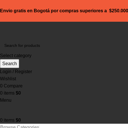
Envio gratis en Bogotá por compras superiores a $250.00
Select category
Search
Login / Register
Wishlist
0
Compare
0
items
$
0
Menu
0
items
$
0
Browse Categories