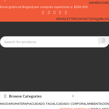
0
0
ESPAÑOL
PAÍS
Envio gratis en Bogotá por compras superiores a $250.000
NEWSLETTER
CONTACTO
FAQS
BLOG
Login / Register
Wishlist
0
Compare
$
0
Menu
$
0
Browse Categories
INICIO
AROMATERAPIA
CUIDADO FACIAL
CUIDADO CORPORAL
AMBIENTACIÓN
OFERTAS ESPECIALES
POPULARES