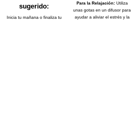
Para la Relajación:
Utiliza
sugerido:
unas gotas en un difusor para
ayudar a aliviar el estrés y la
Inicia tu mañana o finaliza tu
ansiedad, creando un
día con una gota de albahaca
ambiente tranquilo en tu
en tu difusor o pebetero.
hogar o espacio de trabajo.
Siéntate cómodamente,
Cuidado del Cabello:
Mezcla
respira profundo y permite
con tu champú o
que su aroma te guíe a un
acondicionador, o aplica
estado de calma y claridad.
directamente en el cuero
También puedes diluirlo en
cabelludo diluido en un aceite
aceite vegetal para masajes
portador para fortalecer el
que alivien el estrés o
cabello y prevenir la caspa.
acompañen dolores
Tratamiento de la Piel:
Aplica
musculares leves.
diluido en aceite portador
💧 Tip: úsalo junto con el
sobre áreas afectadas para
aceite esencial de lavanda
combatir infecciones
para una sinergia relajante y
bacterianas y fúngicas.
armonizadora.
Como Repelente de
Insectos:
Incorpora en