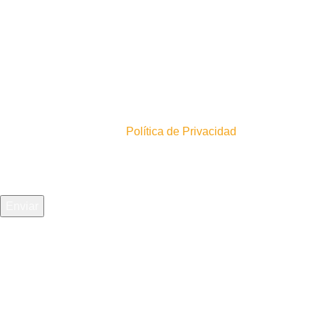
4
0
Inscríbete en nuestro newsletter!
En acuerdo con nuestra
Política de Privacidad
Recibimos todas las tarjetas:
La mejor empresa de envíos
para ti: