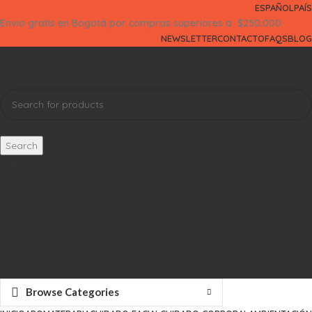
ESPAÑOL
PAÍS
Envio gratis en Bogotá por compras superiores a $250.000
NEWSLETTER
CONTACTO
FAQS
BLOG
Select category
Search
Login / Register
Wishlist
0
Compare
0
items
$
0
Menu
0
items
$
0
Browse Categories