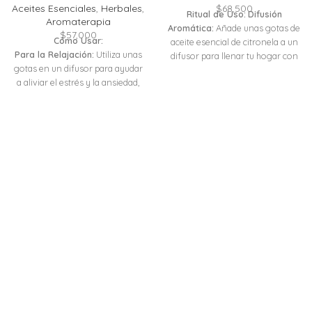
Aceites Esenciales
,
Herbales
,
$
68,500
Ritual de Uso:
Difusión
Aromaterapia
Aromática:
Añade unas gotas de
$
57,000
Cómo Usar:
aceite esencial de citronela a un
Para la Relajación:
Utiliza unas
difusor para llenar tu hogar con
gotas en un difusor para ayudar
su aroma fresco y revitalizante.
a aliviar el estrés y la ansiedad,
Este ritual no solo mantendrá a
creando un ambiente tranquilo
raya a los insectos, sino que
en tu hogar o espacio de trabajo.
también creará un ambiente de
Cuidado del Cabello:
Mezcla con
claridad mental y positivismo,
tu champú o acondicionador, o
ideal para cualquier momento del
aplica directamente en el cuero
día.
Repelente Corporal:
Mezcla
cabelludo diluido en un aceite
el aceite esencial de citronela con
portador para fortalecer el
un aceite portador y aplícalo en la
cabello y prevenir la caspa.
piel antes de salir al aire libre.
Tratamiento de la Piel:
Aplica
Este ritual protege tu piel de
diluido en aceite portador sobre
picaduras de insectos mientras
áreas afectadas para combatir
disfrutas de su aroma
infecciones bacterianas y
refrescante y estimulante.
fúngicas.
Limpieza Desinfectante:
Añade
Como Repelente de Insectos:
unas gotas de citronela a tu
Incorpora en sprays o lociones
limpiador habitual o mezcla con
para repeler insectos de manera
agua en un pulverizador para