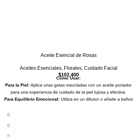
Descubre el poder revitalizante del Aceite Esencial de Palmarosa y
transforma tu rutina de cuidado personal en un ritual de
purificación y rejuvenecimiento.
Aceite Esencial de Rosas
Aceites Esenciales
,
Florales
,
Cuidado Facial
$
102,400
Cómo Usar:
Para la Piel:
Aplica unas gotas mezcladas con un aceite portador
para una experiencia de cuidado de la piel lujosa y efectiva.
Para Equilibrio Emocional:
Utiliza en un difusor o añade a baños
relajantes para beneficiarte de sus propiedades calmantes.
Como Perfume Natural:
Úsalo como un perfume suave, aplicando
directamente en los puntos de pulso para disfrutar de su aroma
encantador a lo largo del día.
En Aromaterapia:
Difunde en el ambiente para transformar tu