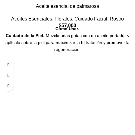
Aceite esencial de palmarosa
Aceites Esenciales
,
Florales
,
Cuidado Facial
,
Rostro
$
57,000
Cómo Usar:
Cuidado de la Piel:
Mezcla unas gotas con un aceite portador y
aplícalo sobre la piel para maximizar la hidratación y promover la
regeneración.
Aromaterapia:
Utiliza en un difusor para disfrutar de su relajante
aroma floral que calma la mente y el espíritu.
Cuidado del Cabello:
Añade a tu champú o acondicionador para
fortalecer y embellecer el cabello desde la raíz hasta las puntas.
Masajes Terapéuticos:
Incorpora en masajes para aprovechar
sus beneficios regenerativos y relajantes.
Calidad Garantizada:
Nuestro Aceite Esencial de Palmarosa es
100% puro y natural, obtenido mediante destilación al vapor de las
hojas y tallos de la planta, asegurando que conserva todas sus
propiedades benéficas y su aroma auténtico. En Auren Cosmética,
nos comprometemos a ofrecer solo lo mejor, con estándares de
calidad que respetan y promueven la sostenibilidad ambiental.