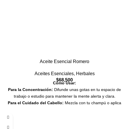
manos, frótalas ligeramente y respira profundamente. Este sencillo
ritual es ideal para momentos de estrés o cansancio, ayudándote a
recuperar el enfoque y el buen ánimo.
Aceite Esencial Romero
Aceites Esenciales
,
Herbales
$
68,500
Cómo Usar:
Para la Concentración:
Difunde unas gotas en tu espacio de
trabajo o estudio para mantener la mente alerta y clara.
Para el Cuidado del Cabello:
Mezcla con tu champú o aplica
directamente en el cuero cabelludo con un aceite portador para
estimular el crecimiento del cabello.
Para Alivio Muscular:
Usa en un aceite de masaje para calmar la