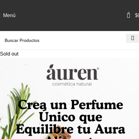
0
Menú
$
Sold out