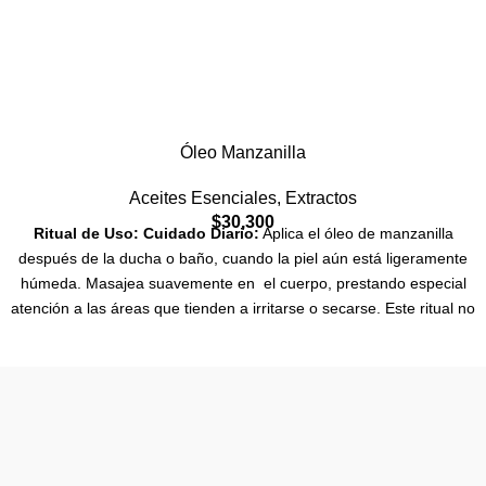
Óleo Manzanilla
Aceites Esenciales
,
Extractos
$
30,300
Ritual de Uso:
Cuidado Diario:
Aplica el óleo de manzanilla
después de la ducha o baño, cuando la piel aún está ligeramente
húmeda. Masajea suavemente en el cuerpo, prestando especial
atención a las áreas que tienden a irritarse o secarse. Este ritual no
solo hidrata profundamente, sino que también deja la piel calmada
y protegida contra los factores climáticos.
Alivio de Irritaciones:
Si
tu piel presenta enrojecimientos o irritaciones superficiales, aplica
una pequeña cantidad de óleo de manzanilla directamente en las
áreas afectadas. Masajea suavemente para que el aceite penetre
en la piel y actúe como un calmante natural, aliviando las molestias
y restaurando la suavidad.
Ritual Relajante Nocturno:
Antes de