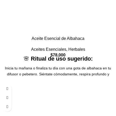
Aceite Esencial de Albahaca
Aceites Esenciales
,
Herbales
$
78,000
🌸
Ritual de uso sugerido:
Inicia tu mañana o finaliza tu día con una gota de albahaca en tu
difusor o pebetero. Siéntate cómodamente, respira profundo y
permite que su aroma te guíe a un estado de calma y claridad.
También puedes diluirlo en aceite vegetal para masajes que alivien
el estrés o acompañen dolores musculares leves.
💧 Tip: úsalo junto con el aceite esencial de lavanda para una
sinergia relajante y armonizadora.