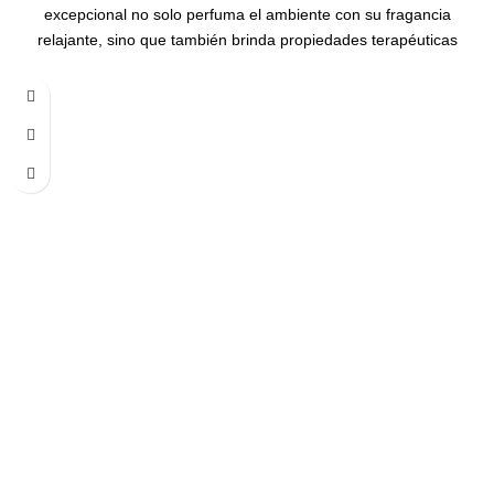
excepcional no solo perfuma el ambiente con su fragancia
relajante, sino que también brinda propiedades terapéuticas
únicas. Úsalo en difusores para transformar tu espacio en un
refugio tranquilo, o añádelo a tu rutina de cuidado personal para
disfrutar de sus beneficios calmantes. Además, su versatilidad te
permite explorar diversas aplicaciones. Desde aliviar tensiones
hasta promover la claridad mental, el Aceite Esencial de Salvia es
un aliado valioso para aquellos que buscan bienestar holístico.
Beneficios:
Propiedades Relajantes:
La Salvia es conocida por sus propiedades calmantes y relajantes.
Este aceite esencial puede ayudar a aliviar el estrés y promover
una sensación de tranquilidad.
Bienestar Mental:
Su aroma herbáceo tiene propiedades que pueden ayudar a
mejorar el enfoque y la concentración, siendo un apoyo valioso en
momentos de estudio o trabajo.
Apoyo Respiratorio:
La Salvia tiene propiedades que pueden ser beneficiosas para el