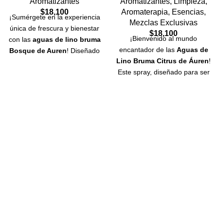
Aromatizantes
Aromatizantes
,
Limpieza
,
$
18,100
Aromaterapia
,
Esencias
,
¡Sumérgete en la experiencia
Mezclas Exclusivas
única de frescura y bienestar
$
18,100
¡Bienvenido al mundo
con las
aguas de lino bruma
encantador de las
Aguas de
Bosque de Auren
! Diseñado
Lino Bruma Citrus de Áuren
!
con esmero para elevar tus
Este spray, diseñado para ser
sentidos y transformar tus
el aliado perfecto en la
espacios en un santuario de
limpieza y perfumado de tus
serenidad, este spray es la
ambientes, es una obra
clave para una limpieza
maestra que combina la
aromática excepcional.
frescura del lino con la
Elaborado con Cuidado:
vitalidad de los aceites
Alcohol de Caña y Aceites
esenciales cítricos. Imagina
Esenciales:
La pureza es
una experiencia única al
nuestra promesa. Nuestras
momento de tender la cama o
aguas de lino bruma Bosque
al limpiar tus espacios.
Las
están elaboradas con alcohol
Aguas de Lino Bruma
de
de caña de alta calidad,
Áuren te envuelven en una
asegurando una limpieza
nube de bienestar, gracias a