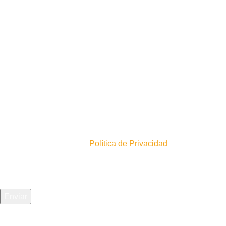
4
0
Inscríbete en nuestro newsletter!
En acuerdo con nuestra
Política de Privacidad