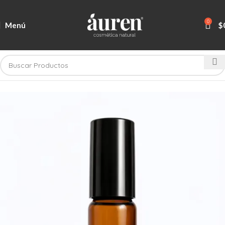
0
Menú
$