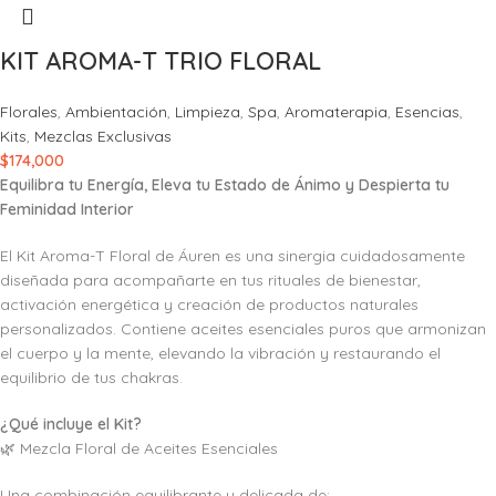
KIT AROMA-T TRIO FLORAL
Florales
,
Ambientación
,
Limpieza
,
Spa
,
Aromaterapia
,
Esencias
,
Kits
,
Mezclas Exclusivas
$
174,000
Equilibra tu Energía, Eleva tu Estado de Ánimo y Despierta tu
Feminidad Interior
El Kit Aroma-T Floral de Áuren es una sinergia cuidadosamente
diseñada para acompañarte en tus rituales de bienestar,
activación energética y creación de productos naturales
personalizados. Contiene aceites esenciales puros que armonizan
el cuerpo y la mente, elevando la vibración y restaurando el
equilibrio de tus chakras.
¿Qué incluye el Kit?
🌿 Mezcla Floral de Aceites Esenciales
Una combinación equilibrante y delicada de: