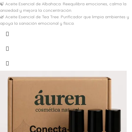
🍃 Aceite Esencial de Albahaca: Reequilibra emociones, calma la
ansiedad y mejora la concentración.
🌿 Aceite Esencial de Tea Tree: Purificador que limpia ambientes y
apoya la sanación emocional y física.