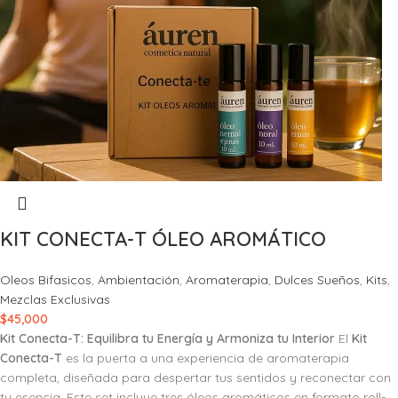
KIT CONECTA-T ÓLEO AROMÁTICO
Oleos Bifasicos
,
Ambientación
,
Aromaterapia
,
Dulces Sueños
,
Kits
,
Mezclas Exclusivas
$
45,000
Kit Conecta-T: Equilibra tu Energía y Armoniza tu Interior
El
Kit
Conecta-T
es la puerta a una experiencia de aromaterapia
completa, diseñada para despertar tus sentidos y reconectar con
tu esencia. Este set incluye tres óleos aromáticos en formato roll-