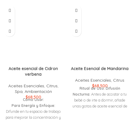
Aceite esencial de Cidron
Aceite Esencial de Mandarina
verbena
Aceites Esenciales
,
Citrus
Aceites Esenciales
,
Citrus
,
$
68,500
Ritual de Uso:
Difusión
Spa
,
Ambientación
Nocturna:
Antes de acostar a tu
$
68,500
Cómo Usar:
bebé o de irte a dormir, añade
Para Energía y Enfoque:
unas gotas de aceite esencial de
Difunde en tu espacio de trabajo
mandarina a un difusor en la
para mejorar la concentración y
habitación. Deja que el aroma
la energía durante el día.
dulce y relajante se difunda en el
Para la Relajación:
Añade unas
aire, creando un ambiente de