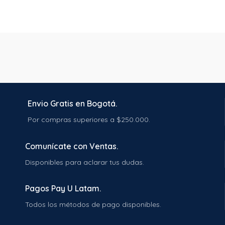
estrés del día y preparar tu
nutren el cuerpo, sino que
cuerpo para un sueño reparador.
también cuidan el planeta. Eleva
Inhalación Directa:
Si en algún
tus sentidos y renueva tu
momento del día necesitas un
entorno con el Aceite Esencial de
toque de calma, coloca unas
Cidrón Verbena, una esencia que
gotas de aceite de mandarina en
promete transformar tu
tus manos, frótalas suavemente
bienestar y tu espacio.
y respira profundamente. Este
sencillo ritual es ideal para
encontrar un momento de
tranquilidad en medio del ajetreo
Envio Gratis en Bogotá.
diario.
Por compras superiores a $250.000.
Comunícate con Ventas.
Disponibles para aclarar tus dudas.
Pagos Pay U Latam.
Todos los métodos de pago disponibles.